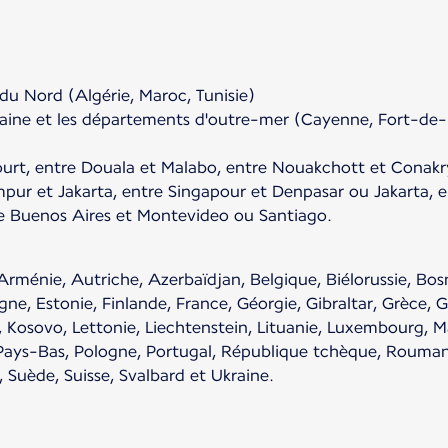
 du Nord (Algérie, Maroc, Tunisie)
taine et les départements d'outre-mer (Cayenne, Fort-de-
ourt, entre Douala et Malabo, entre Nouakchott et Conakr
ur et Jakarta, entre Singapour et Denpasar ou Jakarta, e
e Buenos Aires et Montevideo ou Santiago.
rménie, Autriche, Azerbaïdjan, Belgique, Biélorussie, Bos
e, Estonie, Finlande, France, Géorgie, Gibraltar, Grèce, Gr
ie, Kosovo, Lettonie, Liechtenstein, Lituanie, Luxembourg, 
ays-Bas, Pologne, Portugal, République tchèque, Roumani
, Suède, Suisse, Svalbard et Ukraine.