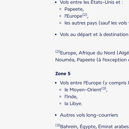
Vols entre les États-Unis et :
Papeete,
(2)
l'Europe
,
les autres pays (sauf les vols
Vols au départ et à destinatio
(2)
Europe, Afrique du Nord (Algér
Nouméa, Papeete (à l'exception d
Vols entre l'Europe (y compris l
(3)
le Moyen-Orient
,
l'Inde,
la Libye.
Autres vols long-courriers
(3)
Bahreïn, Égypte, Émirat arabes 