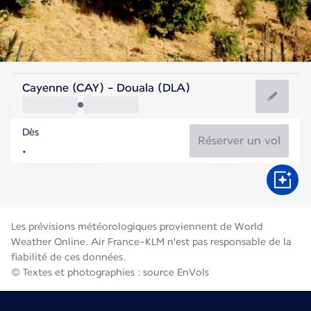
Cameroun
Cayenne (CAY) - Douala (DLA)
Douala/Yaoundé
Dès
25°C
Cameroun
Réserver un vol
Durée du vol
Août
Les prévisions météorologiques proviennent de World
Weather Online. Air France-KLM n'est pas responsable de la
fiabilité de ces données.
© Textes et photographies : source EnVols