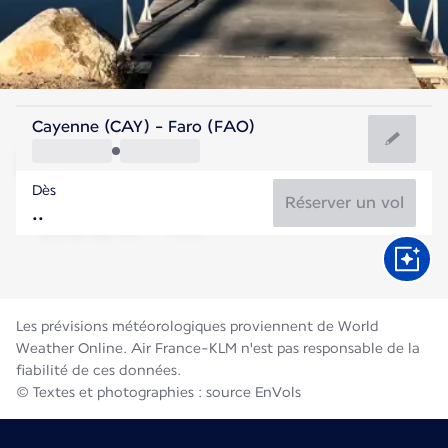
Portugal
Cayenne (CAY) - Faro (FAO)
Faro
Dès
24°C
Portugal
Réserver un vol
Durée du vol
Août
Les prévisions météorologiques proviennent de World
Weather Online. Air France-KLM n'est pas responsable de la
fiabilité de ces données.
© Textes et photographies : source EnVols