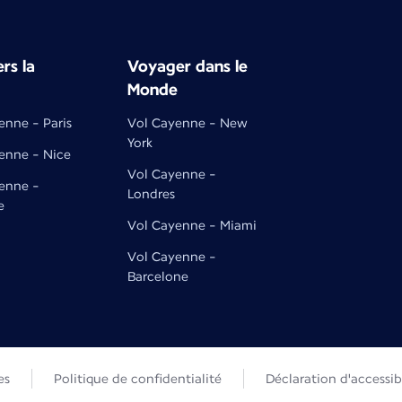
rs la
Voyager dans le
Monde
enne - Paris
Vol Cayenne - New
York
enne - Nice
Vol Cayenne -
enne -
Londres
e
Vol Cayenne - Miami
Vol Cayenne -
Barcelone
es
Politique de confidentialité
Déclaration d'accessibi