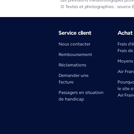
Les prévisions météorologiques prov
© Textes et photographies : source 
Service client
Achat 
Nous contacter
Frais d'
Frais de
Remboursement
Moyens 
Réclamations
Air Fra
Demander une
facture
Pourquoi
le site o
Passagers en situation
Air Fran
de handicap