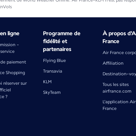
iennent de World Weather Online. Air France-KLM n'est pas respons
EnVols
en ligne
Programme de
À propos d'A
fidélité et
France
émission -
partenaires
 service
Air France corp
Flying Blue
de paiement
Affiliation
Transavia
nce Shopping
Destination-vo
KLM
 réserver sur
Tous les sites
fficiel
airfrance.com
SkyTeam
ce ?
L'application Air
France