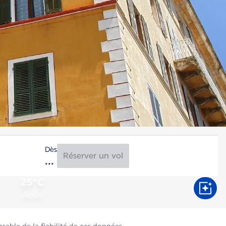
Dès
Réserver un vol
25°C
Août