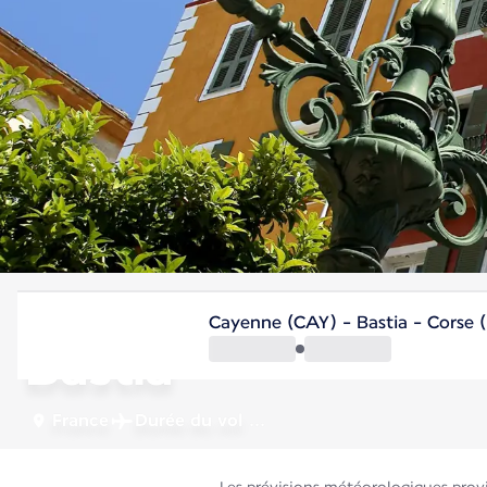
France
Cayenne (CAY) - Bastia - Corse 
Bastia
France
Durée du vol