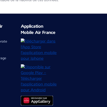
able de la fiabilité de ces données.
ir
Application
Mobile Air France
orate
yage