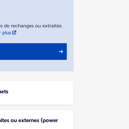
es de rechanges ou extraites
r plus
uets
aites ou externes (power