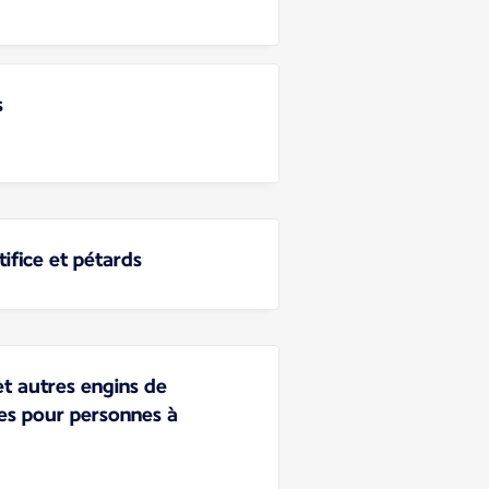
s
tifice et pétards
et autres engins de
es pour personnes à