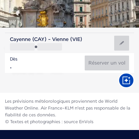
Autriche
Cayenne (CAY) - Vienne (VIE)
Vienne
Dès
22°C
Autriche
Réserver un vol
Durée du vol
Août
Les prévisions météorologiques proviennent de World
Weather Online. Air France-KLM n'est pas responsable de la
fiabilité de ces données.
© Textes et photographies : source EnVols