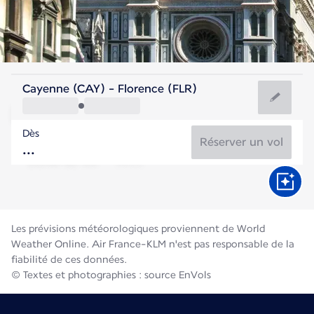
Italie
Cayenne (CAY) - Florence (FLR)
Florence
Dès
24°C
Italie
Réserver un vol
Durée du vol
Août
Les prévisions météorologiques proviennent de World
Weather Online. Air France-KLM n'est pas responsable de la
fiabilité de ces données.
© Textes et photographies : source EnVols