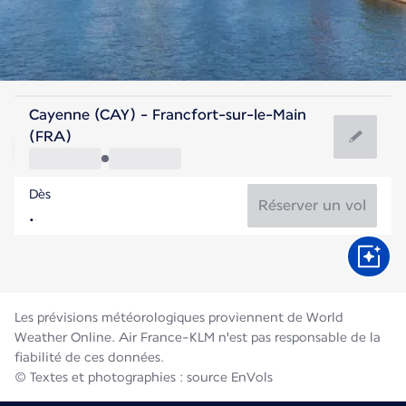
Allemagne
Cayenne (CAY) - Francfort-sur-le-Main
Francfort
(FRA)
21°C
Allemagne
Dès
Durée du vol
Août
Réserver un vol
Les prévisions météorologiques proviennent de World
Weather Online. Air France-KLM n'est pas responsable de la
fiabilité de ces données.
© Textes et photographies : source EnVols